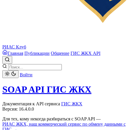
РИАС Клуб
Главная
Публикации
Общение
ГИС ЖКХ API
Войти
SOAP API ГИС ЖКХ
Документация к API сервиса
ГИС ЖКХ
Версия: 16.4.0.0
Для тех, кому некогда разбираться с SOAP API —
РИАС ЖКХ, наш коммерческий сервис по обмену данными с
ГИС →