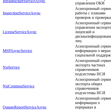
InfrastructureServiceAsync
управления ОКИ
Асинхронный серви
InspectionServiceAsync
работы с планами
проверок и проверк
Асинхронный серви
управления экспорт
LicenseServiceAsync
лицензий и
дисквалифицирован
лиц
Асинхронный серви
MSPAsyncService
информации о мерах
социальной поддерж
Асинхронный серви
экспорта частных
NsiService
справочников
подсистемы НСИ
Асинхронный серви
экспорта общих
NsiCommonService
справочников
подсистемы НСИ
Асинхронный серви
информации о
OutageReportServiceAsync
перерывах в