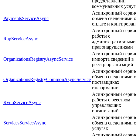
предоставлении
коммунальных услуг
Асинхронный серви
PaymentsServiceAsync
обмена сведениями 
оплате и квитирова
Асинхронный серви
работы с
RapServiceAsync
административными
правонарушениями
Асинхронный серви
OrganizationsRegistryAsyncService
импорта сведений в
реестр организаций
Асинхронный серви
обмена сведениями 
OrganizationsRegistryCommonAsyncService
поставщиках
информации
Асинхронный серви
работы c реестром
RvuoServiceAsync
управляющих
организаций
Асинхронный серви
ServicesServiceAsync
обмена сведениями 
услугах
Асинхронный серви