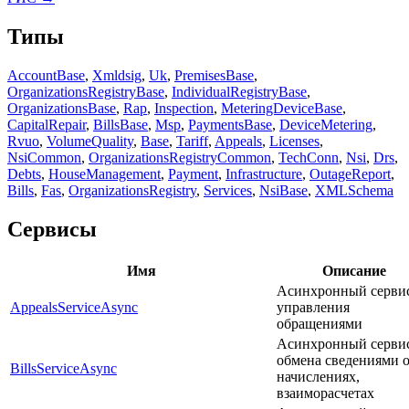
Типы
AccountBase
,
Xmldsig
,
Uk
,
PremisesBase
,
OrganizationsRegistryBase
,
IndividualRegistryBase
,
OrganizationsBase
,
Rap
,
Inspection
,
MeteringDeviceBase
,
CapitalRepair
,
BillsBase
,
Msp
,
PaymentsBase
,
DeviceMetering
,
Rvuo
,
VolumeQuality
,
Base
,
Tariff
,
Appeals
,
Licenses
,
NsiCommon
,
OrganizationsRegistryCommon
,
TechConn
,
Nsi
,
Drs
,
Debts
,
HouseManagement
,
Payment
,
Infrastructure
,
OutageReport
,
Bills
,
Fas
,
OrganizationsRegistry
,
Services
,
NsiBase
,
XMLSchema
Сервисы
Имя
Описание
Асинхронный серви
AppealsServiceAsync
управления
обращениями
Асинхронный серви
обмена сведениями 
BillsServiceAsync
начислениях,
взаиморасчетах