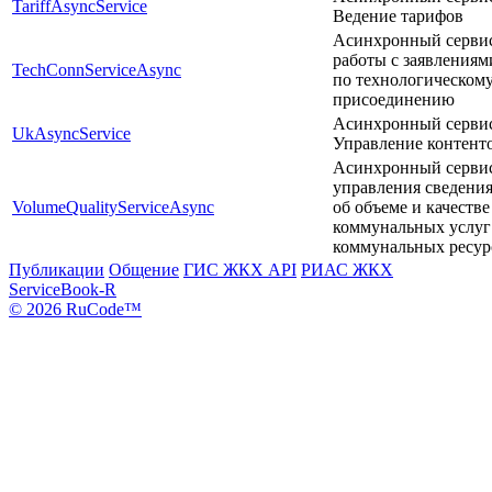
TariffAsyncService
Ведение тарифов
Асинхронный серви
работы с заявлениям
TechConnServiceAsync
по технологическом
присоединению
Асинхронный серви
UkAsyncService
Управление контент
Асинхронный серви
управления сведени
VolumeQualityServiceAsync
об объеме и качестве
коммунальных услуг
коммунальных ресур
Публикации
Общение
ГИС ЖКХ API
РИАС ЖКХ
ServiceBook-R
© 2026 RuCode™