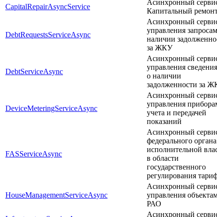
Асинхронный серви
CapitalRepairAsyncService
Капитальный ремон
Асинхронный серви
управления запросам
DebtRequestsServiceAsync
наличии задолженно
за ЖКУ
Асинхронный серви
управления сведени
DebtServiceAsync
о наличии
задолженности за Ж
Асинхронный серви
управления прибора
DeviceMeteringServiceAsync
учета и передачей
показаний
Асинхронный серви
федерального органа
исполнительной вла
FASServiceAsync
в области
государственного
регулирования тари
Асинхронный серви
HouseManagementServiceAsync
управления объекта
РАО
Асинхронный серви