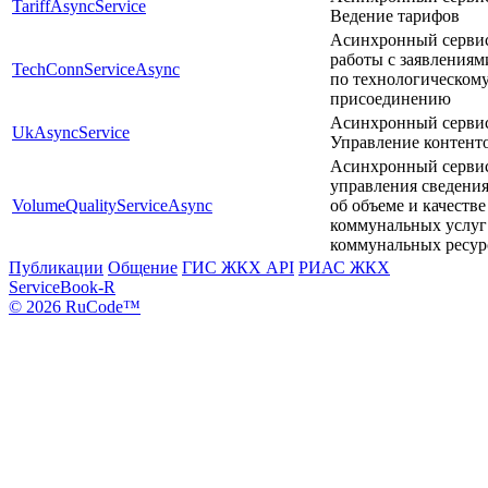
TariffAsyncService
Ведение тарифов
Асинхронный серви
работы с заявлениям
TechConnServiceAsync
по технологическом
присоединению
Асинхронный серви
UkAsyncService
Управление контент
Асинхронный серви
управления сведени
VolumeQualityServiceAsync
об объеме и качестве
коммунальных услуг
коммунальных ресур
Публикации
Общение
ГИС ЖКХ API
РИАС ЖКХ
ServiceBook-R
© 2026 RuCode™