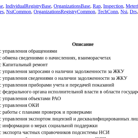
se
,
IndividualRegistryBase
,
OrganizationsBase
,
Rap
,
Inspection
,
Meter
es
,
NsiCommon
,
OrganizationsRegistryCommon
,
TechConn
,
Nsi
,
Drs
Описание
с управления обращениями
 обмена сведениями о начислениях, взаиморасчетах
с Капитальный ремонт
 управления запросами о наличии задолженности за ЖКУ
 управления сведениями о наличии задолженности за ЖКУ
 управления приборами учета и передачей показаний
федерального органа исполнительной власти в области государ
 управления объектами РАО
с управления ОКИ
 работы с планами проверок и проверками
 управления экспортом лицензий и дисквалифицированных ли
 информации о мерах социальной поддержки
 экспорта частных справочников подсистемы НСИ