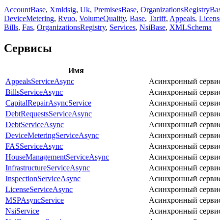
AccountBase
,
Xmldsig
,
Uk
,
PremisesBase
,
OrganizationsRegistryBa
DeviceMetering
,
Rvuo
,
VolumeQuality
,
Base
,
Tariff
,
Appeals
,
Licens
Bills
,
Fas
,
OrganizationsRegistry
,
Services
,
NsiBase
,
XMLSchema
Сервисы
Имя
AppealsServiceAsync
Асинхронный серви
BillsServiceAsync
Асинхронный сервис
CapitalRepairAsyncService
Асинхронный серви
DebtRequestsServiceAsync
Асинхронный сервис
DebtServiceAsync
Асинхронный сервис
DeviceMeteringServiceAsync
Асинхронный сервис
FASServiceAsync
Асинхронный сервис 
HouseManagementServiceAsync
Асинхронный сервис
InfrastructureServiceAsync
Асинхронный серви
InspectionServiceAsync
Асинхронный сервис
LicenseServiceAsync
Асинхронный сервис
MSPAsyncService
Асинхронный сервис
NsiService
Асинхронный сервис