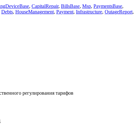
ingDeviceBase
,
CapitalRepair
,
BillsBase
,
Msp
,
PaymentsBase
,
,
Debts
,
HouseManagement
,
Payment
,
Infrastructure
,
OutageReport
,
ственного регулирования тарифов
ц