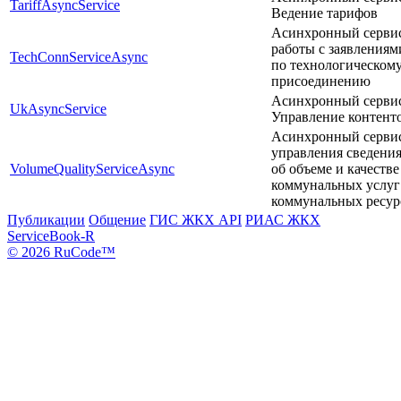
TariffAsyncService
Ведение тарифов
Асинхронный серви
работы с заявлениям
TechConnServiceAsync
по технологическом
присоединению
Асинхронный серви
UkAsyncService
Управление контент
Асинхронный серви
управления сведени
VolumeQualityServiceAsync
об объеме и качестве
коммунальных услуг
коммунальных ресур
Публикации
Общение
ГИС ЖКХ API
РИАС ЖКХ
ServiceBook-R
© 2026 RuCode™