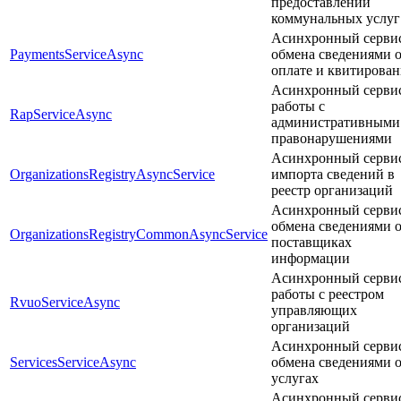
предоставлении
коммунальных услуг
Асинхронный серви
PaymentsServiceAsync
обмена сведениями 
оплате и квитирова
Асинхронный серви
работы с
RapServiceAsync
административными
правонарушениями
Асинхронный серви
OrganizationsRegistryAsyncService
импорта сведений в
реестр организаций
Асинхронный серви
обмена сведениями 
OrganizationsRegistryCommonAsyncService
поставщиках
информации
Асинхронный серви
работы c реестром
RvuoServiceAsync
управляющих
организаций
Асинхронный серви
ServicesServiceAsync
обмена сведениями 
услугах
Асинхронный серви