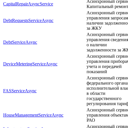
Асинхронный серви
CapitalRepairAsyncService
Капитальный ремон
Асинхронный серви
управления запросам
DebtRequestsServiceAsync
наличии задолженно
за ЖКУ
Асинхронный серви
управления сведени
DebtServiceAsync
о наличии
задолженности за Ж
Асинхронный серви
управления прибора
DeviceMeteringServiceAsync
учета и передачей
показаний
Асинхронный серви
федерального органа
исполнительной вла
FASServiceAsync
в области
государственного
регулирования тари
Асинхронный серви
HouseManagementServiceAsync
управления объекта
РАО
Асинхронный серви