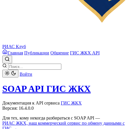
РИАС Клуб
Главная
Публикации
Общение
ГИС ЖКХ API
Войти
SOAP API ГИС ЖКХ
Документация к API сервиса
ГИС ЖКХ
Версия: 16.4.0.0
Для тех, кому некогда разбираться с SOAP API —
РИАС ЖКХ, наш коммерческий сервис по обмену данными с
ГИС →