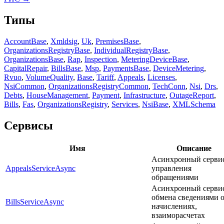
Типы
AccountBase
,
Xmldsig
,
Uk
,
PremisesBase
,
OrganizationsRegistryBase
,
IndividualRegistryBase
,
OrganizationsBase
,
Rap
,
Inspection
,
MeteringDeviceBase
,
CapitalRepair
,
BillsBase
,
Msp
,
PaymentsBase
,
DeviceMetering
,
Rvuo
,
VolumeQuality
,
Base
,
Tariff
,
Appeals
,
Licenses
,
NsiCommon
,
OrganizationsRegistryCommon
,
TechConn
,
Nsi
,
Drs
,
Debts
,
HouseManagement
,
Payment
,
Infrastructure
,
OutageReport
,
Bills
,
Fas
,
OrganizationsRegistry
,
Services
,
NsiBase
,
XMLSchema
Сервисы
Имя
Описание
Асинхронный серви
AppealsServiceAsync
управления
обращениями
Асинхронный серви
обмена сведениями 
BillsServiceAsync
начислениях,
взаиморасчетах