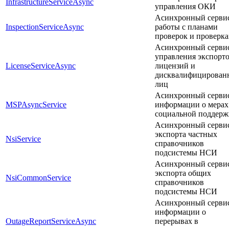
InfrastructureServiceAsync
управления ОКИ
Асинхронный серви
InspectionServiceAsync
работы с планами
проверок и проверк
Асинхронный серви
управления экспорт
LicenseServiceAsync
лицензий и
дисквалифицирован
лиц
Асинхронный серви
MSPAsyncService
информации о мерах
социальной поддерж
Асинхронный серви
экспорта частных
NsiService
справочников
подсистемы НСИ
Асинхронный серви
экспорта общих
NsiCommonService
справочников
подсистемы НСИ
Асинхронный серви
информации о
OutageReportServiceAsync
перерывах в